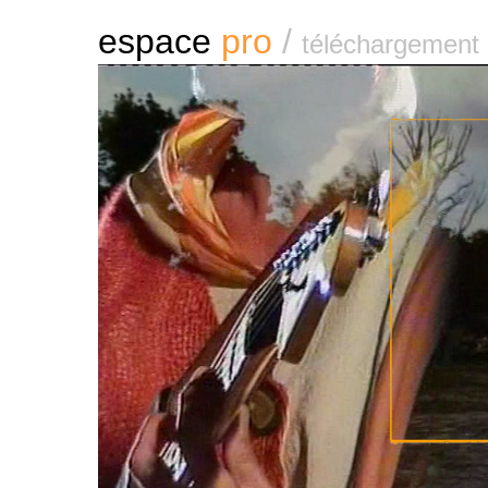
espace
pro
/
téléchargement